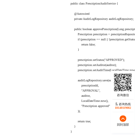
public class PrescriptionAuditService {

    @Autowired

    private AuditLogRepository auditLogRepository;

    public boolean approvePrescription(Long prescripti
        Prescription prescription = prescriptionReposit
        if (prescription == null || !prescription.getSt
            return false;

        }

        prescription.setStatus("APPROVED");

        prescription.setAuditor(auditor);

        prescription.setAuditTime(LocalDateTime.now()
        auditLogRepository.save(new AuditLog(

            prescriptionId,

            "APPROVAL",

            auditor,

            LocalDateTime.now(),

咨询热线
            "Prescription approved"

18140119082
        ));

        return true;

回到顶部
    }

}