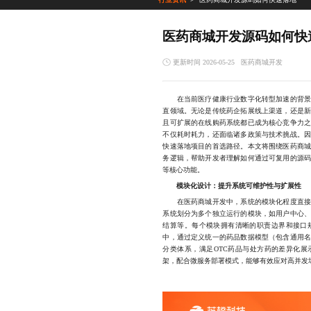
医药商城开发源码如何快
更新时间 2026-05-25
医药商城开发
在当前医疗健康行业数字化转型加速的背景
直领域。无论是传统药企拓展线上渠道，还是
且可扩展的在线购药系统都已成为核心竞争力
不仅耗时耗力，还面临诸多政策与技术挑战。
快速落地项目的首选路径。本文将围绕医药商
务逻辑，帮助开发者理解如何通过可复用的源
等核心功能。
模块化设计：提升系统可维护性与扩展性
在医药商城开发中，系统的模块化程度直接影
系统划分为多个独立运行的模块，如用户中心
结算等。每个模块拥有清晰的职责边界和接口
中，通过定义统一的药品数据模型（包含通用
分类体系，满足OTC药品与处方药的差异化展示需求。
架，配合微服务部署模式，能够有效应对高并发