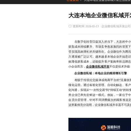
大连本地企业微信私域开
更新时间 2026-05-13
企业微信私域开发公司
在数字化转型日益深入的当下，大连的中小企
获取成本持续攀升、市场竞争愈发激烈的背景
否实现高效增长的关键所在。企业微信作为腾
力逐渐被广泛认可。越来越多本地企业开始意
效降低获客成本，还能提升客户复购率和品牌
小企业而言，
企业微信私域开发
不仅是技术升级
企业微信私域：本地企业的精准增长引擎
相较于传统社交媒体或电商平台的“流量收割
细化运营。通过标签化管理、自动化触达、客
化沟通，实现从“一次性交易”到“持续互动”的
类企业已率先尝鲜这一模式。例如，一家位于
会员分层管理，针对不同消费频次的顾客推送定
这类案例充分说明，企业微信私域并非遥不可及