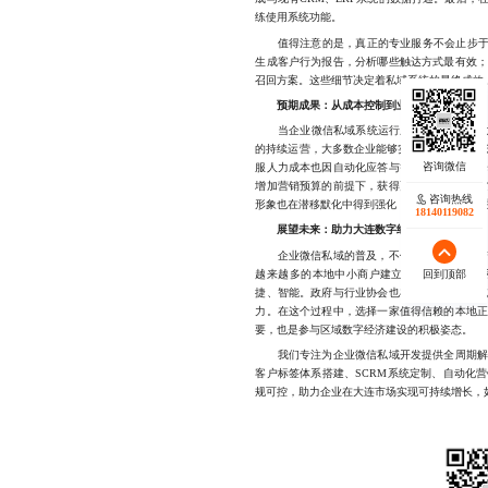
练使用系统功能。
值得注意的是，真正的专业服务不会止步于“
生成客户行为报告，分析哪些触达方式最有效
召回方案。这些细节决定着私域系统的最终成效
预期成果：从成本控制到业绩跃升
当企业微信私域系统运行成熟，其带来的收益
的持续运营，大多数企业能够实现客户复购率提升
服人力成本也因自动化应答与智能分流而显著
增加营销预算的前提下，获得更高的营收增长
咨询热线
形象也在潜移默化中得到强化，形成“口碑传播+
18140119082
展望未来：助力大连数字经济生态发展
企业微信私域的普及，不仅是单个企业的变革
越来越多的本地中小商户建立起合规、高效的
回到顶部
捷、智能。政府与行业协会也在逐步加大对私
力。在这个过程中，选择一家值得信赖的本地
要，也是参与区域数字经济建设的积极姿态。
我们专注为企业微信私域开发提供全周期解决
客户标签体系搭建、SCRM系统定制、自动化
规可控，助力企业在大连市场实现可持续增长，如有合