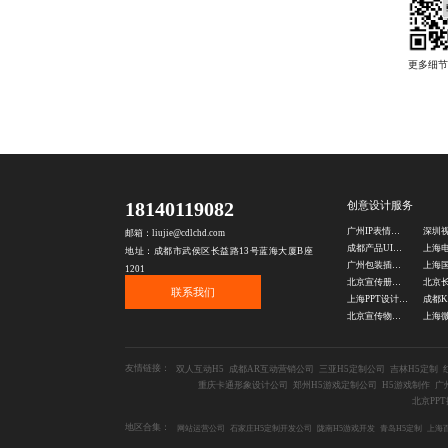
18140119082
创意设计服务
广州IP表情包设计公司
邮箱：liujie@cdlchd.com
成都产品UI设计
地址：成都市武侯区长益路13号蓝海大厦B座
广州包装插画设计公司
1201
北京宣传册设计公司
联系我们
上海PPT设计公司
北京宣传物料设计公司
友情链接：
双人互动H5
成都AR互动营销公司
三亚H5定制公司
吉林H5定制
重庆卡通形象设计公司
郑州H5游戏定制公司
H5游戏制作
广
北京PP
地区合集：
网站运营公司
石家庄H5定制开发公司
陇南H5游戏开发
青岛H5定制
上海